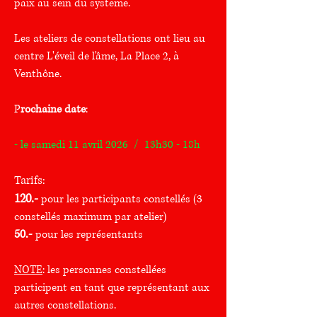
paix au sein du système.
Les ateliers de constellations ont lieu au
centre L'éveil de l'âme, La Place 2, à
Venthône.
P
rochaine date
:
- le samedi 11 avril 2026 / 13h30 - 18h
Tarifs:
120.-
pour les participants constellés (3
constellés maximum par atelier)
50.-
pour les représentants
NOTE
: les personnes constellées
participent en tant que représentant aux
autres constellations.