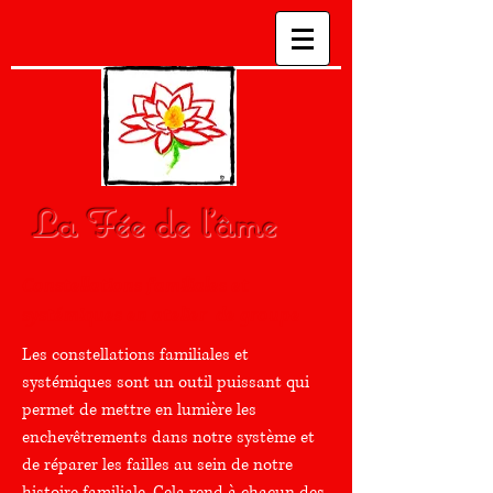
La Fée de l'âme
Constellations familiales et
systémiques en atelier de groupe
Les constellations familiales
et
systémiques sont un outil puissant qui
permet de mettre en lumière les
enchevêtrements dans notre système et
de réparer les failles au sein de
notre
histoire familiale. Cela rend à chacun des