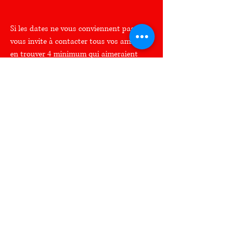
Si les dates ne vous conviennent pas, je
vous invite à contacter tous vos amis et
en trouver 4 minimum qui aimeraient
venir participer à un atelier. Ensuite,
vous m'appelez
(
078 810 00 69
) et on
trouve ensemble une date qui vous
convient, soit en semaine soit en weekend
:-)
Pour être informé des nouvelles dates ou
des changements, j'ai créé un
groupe
WhatsApp fermé sans
notifications intempestives car je suis la
seule à pouvoir interagir. Vous pouvez me
contacter
si vous désirez en faire partie,
j
e vous y ajouterai volontiers.